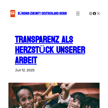
Zum
Inhalt
BÜNDNIS-ZUKUNFT-DEUTSCHLAND-BENIN
Instagram
Faceboo
X
springen
TRANSPARENZ ALS
HERZSTÜCK UNSERER
ARBEIT
Juli 12, 2025